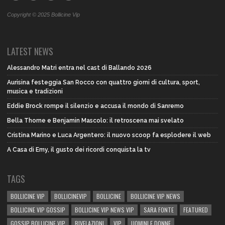
Copyright © 2025 Bollicine Vip
LATEST NEWS
Alessandro Matri entra nel cast di Ballando 2026
Aurisina festeggia San Rocco con quattro giorni di cultura, sport,
musica e tradizioni
Eddie Brock rompe il silenzio e accusa il mondo di Sanremo
Bella Thorne e Benjamin Mascolo: il retroscena mai svelato
Cristina Marino e Luca Argentero: il nuovo scoop fa esplodere il web
A Casa di Emy, il gusto dei ricordi conquista la tv
TAGS
BOLLICINE VIP
BOLLICINEVIP
BOLLICINE
BOLLICINE VIP NEWS
BOLLICINE VIP GOSSIP
BOLLICINE VIP NEWS VIP
SARA FONTE
FEATURED
GOSSIP BOLLICINE VIP
RIVELAZIONI
VIP
UOMINI E DONNE