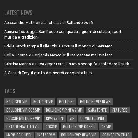
LATEST NEWS
Alessandro Matri entra nel cast di Ballando 2026
Aurisina festeggia San Rocco con quattro giorni di cultura, sport,
musica e tradizioni
Eddie Brock rompe il silenzio e accusa il mondo di Sanremo
Bella Thorne e Benjamin Mascolo: il retroscena mai svelato
Cristina Marino e Luca Argentero: il nuovo scoop fa esplodere il web
A Casa di Emy, il gusto dei ricordi conquista la tv
TAGS
BOLLICINE VIP
BOLLICINEVIP
BOLLICINE
BOLLICINE VIP NEWS
BOLLICINE VIP GOSSIP
BOLLICINE VIP NEWS VIP
SARA FONTE
FEATURED
GOSSIP BOLLICINE VIP
RIVELAZIONI
VIP
UOMINI E DONNE
GRANDE FRATELLO VIP
GOSSIP
BOLLICINEVIP GOSSIP
GF VIP
MARIA DE FILIPPI
INSTAGRAM
BOLLICINEVIP NEWS VIP
GRANDE FRATELLO