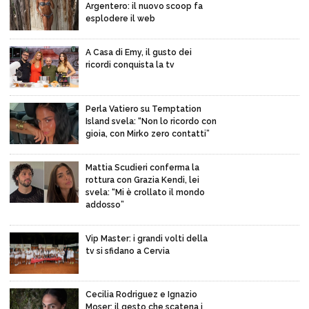
Argentero: il nuovo scoop fa
esplodere il web
A Casa di Emy, il gusto dei
ricordi conquista la tv
Perla Vatiero su Temptation
Island svela: “Non lo ricordo con
gioia, con Mirko zero contatti”
Mattia Scudieri conferma la
rottura con Grazia Kendi, lei
svela: “Mi è crollato il mondo
addosso”
Vip Master: i grandi volti della
tv si sfidano a Cervia
Cecilia Rodriguez e Ignazio
Moser: il gesto che scatena i