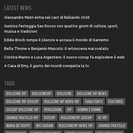
LATEST NEWS
Alessandro Matri entra nel cast di Ballando 2026
Aurisina festeggia San Rocco con quattro giorni di cultura, sport,
musica e tradizioni
Eddie Brock rompe il silenzio e accusa il mondo di Sanremo
Bella Thorne e Benjamin Mascolo: il retroscena mai svelato
Cristina Marino e Luca Argentero: il nuovo scoop fa esplodere il web
A Casa di Emy, il gusto dei ricordi conquista la tv
TAGS
BOLLICINE VIP
BOLLICINEVIP
BOLLICINE
BOLLICINE VIP NEWS
BOLLICINE VIP GOSSIP
BOLLICINE VIP NEWS VIP
SARA FONTE
FEATURED
GOSSIP BOLLICINE VIP
RIVELAZIONI
VIP
UOMINI E DONNE
GRANDE FRATELLO VIP
GOSSIP
BOLLICINEVIP GOSSIP
GF VIP
MARIA DE FILIPPI
INSTAGRAM
BOLLICINEVIP NEWS VIP
GRANDE FRATELLO