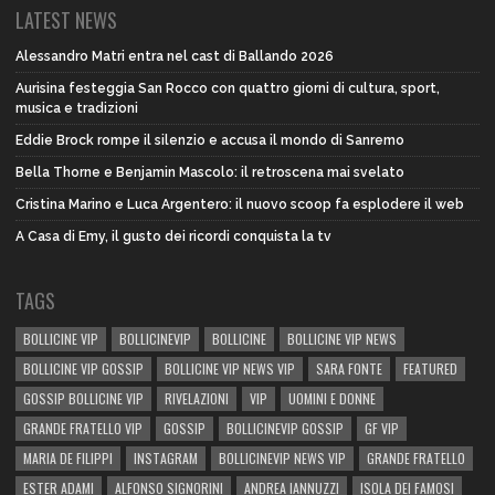
LATEST NEWS
Alessandro Matri entra nel cast di Ballando 2026
Aurisina festeggia San Rocco con quattro giorni di cultura, sport,
musica e tradizioni
Eddie Brock rompe il silenzio e accusa il mondo di Sanremo
Bella Thorne e Benjamin Mascolo: il retroscena mai svelato
Cristina Marino e Luca Argentero: il nuovo scoop fa esplodere il web
A Casa di Emy, il gusto dei ricordi conquista la tv
TAGS
BOLLICINE VIP
BOLLICINEVIP
BOLLICINE
BOLLICINE VIP NEWS
BOLLICINE VIP GOSSIP
BOLLICINE VIP NEWS VIP
SARA FONTE
FEATURED
GOSSIP BOLLICINE VIP
RIVELAZIONI
VIP
UOMINI E DONNE
GRANDE FRATELLO VIP
GOSSIP
BOLLICINEVIP GOSSIP
GF VIP
MARIA DE FILIPPI
INSTAGRAM
BOLLICINEVIP NEWS VIP
GRANDE FRATELLO
ESTER ADAMI
ALFONSO SIGNORINI
ANDREA IANNUZZI
ISOLA DEI FAMOSI