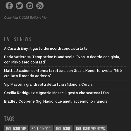
Copyright © 2025 Bollicine Vip
LATEST NEWS
A Casa di Emy, il gusto dei ricordi conquista la tv
Perla Vatiero su Temptation Island svela: “Non lo ricordo con gioia,
con Mirko zero contatti”
Mattia Scudieri conferma la rottura con Grazia Kendi, lei svela: “Mi è
crollato il mondo addosso”
Vip Master: i grandi volti della tv si sfidano a Cervia
Cecilia Rodriguez e Ignazio Moser: il gesto che scatena i fan
Bradley Cooper e Gigi Hadid, due anelli accendono i rumors
TAGS
BOLLICINE VIP
BOLLICINEVIP
BOLLICINE
BOLLICINE VIP NEWS