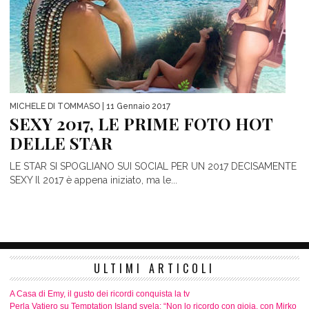
MICHELE DI TOMMASO
| 11 Gennaio 2017
SEXY 2017, LE PRIME FOTO HOT
DELLE STAR
LE STAR SI SPOGLIANO SUI SOCIAL PER UN 2017 DECISAMENTE
SEXY Il 2017 è appena iniziato, ma le...
ULTIMI ARTICOLI
A Casa di Emy, il gusto dei ricordi conquista la tv
Perla Vatiero su Temptation Island svela: “Non lo ricordo con gioia, con Mirko