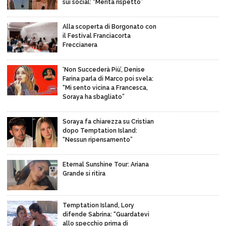
sui social: “Merita rispetto”
Alla scoperta di Borgonato con
il Festival Franciacorta
Freccianera
‘Non Succederà Più’, Denise
Farina parla di Marco poi svela:
“Mi sento vicina a Francesca,
Soraya ha sbagliato”
Soraya fa chiarezza su Cristian
dopo Temptation Island:
“Nessun ripensamento”
Eternal Sunshine Tour: Ariana
Grande si ritira
Temptation Island, Lory
difende Sabrina: “Guardatevi
allo specchio prima di