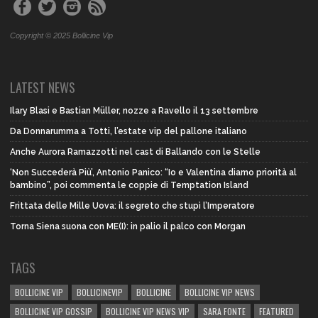
Copyright © 2025 Bollicine Vip
LATEST NEWS
Ilary Blasi e Bastian Müller, nozze a Ravello il 13 settembre
Da Donnarumma a Totti, l’estate vip del pallone italiano
Anche Aurora Ramazzotti nel cast di Ballando con le Stelle
‘Non Succederà Più’, Antonio Panico: “Io e Valentina diamo priorità al
bambino”, poi commenta le coppie di Temptation Island
Frittata delle Mille Uova: il segreto che stupì l’Imperatore
Torna Siena suona con ME(I): in palio il palco con Morgan
TAGS
BOLLICINE VIP
BOLLICINEVIP
BOLLICINE
BOLLICINE VIP NEWS
BOLLICINE VIP GOSSIP
BOLLICINE VIP NEWS VIP
SARA FONTE
FEATURED