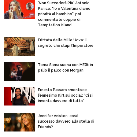
‘Non Succederà Più’, Antonio
Panico: “Io e Valentina diamo
priorità al bambino”, poi
commenta le coppie di
Temptation Island
Frittata delle Mille Uova: il
segreto che stupì l’Imperatore
Torna Siena suona con ME(I): in
palio il palco con Morgan
Ernesto Passaro smentisce
l’ennesimo flirt sui social: “Ci si
inventa davvero di tutto”
Jennifer Aniston: cos’è
successo davvero alla stella di
Friends?