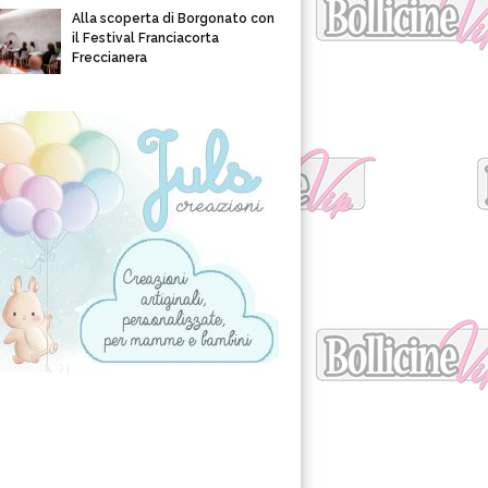
Alla scoperta di Borgonato con
il Festival Franciacorta
Freccianera