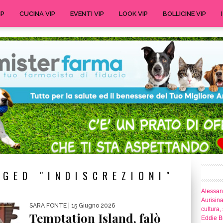
IP
CUCINA VIP
EVENTI VIP
LOOK VIP
BOLLICINE VIP
GED "INDISCREZIONI"
Alessand
Aurisina
SARA FONTE
| 15 Giugno 2026
cultura,
Temptation Island, falò
Eddie Br