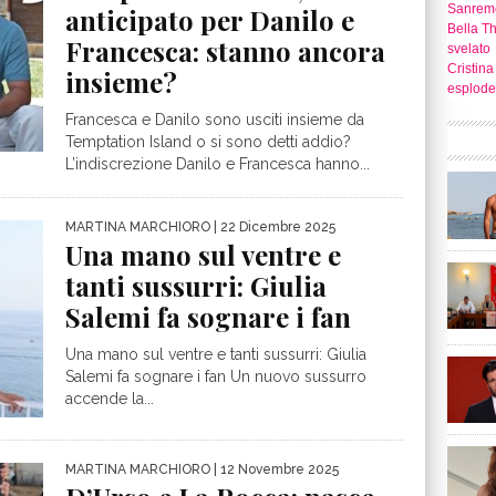
Sanrem
anticipato per Danilo e
Bella T
Francesca: stanno ancora
svelato
Cristina
insieme?
esplode
Francesca e Danilo sono usciti insieme da
Temptation Island o si sono detti addio?
L’indiscrezione Danilo e Francesca hanno...
MARTINA MARCHIORO
| 22 Dicembre 2025
Una mano sul ventre e
tanti sussurri: Giulia
Salemi fa sognare i fan
Una mano sul ventre e tanti sussurri: Giulia
Salemi fa sognare i fan Un nuovo sussurro
accende la...
MARTINA MARCHIORO
| 12 Novembre 2025