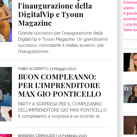
Emanuel
l’inaugurazione della
aspira
DigitalVip e Tyoun
Il grand
avventu
Magazine
Luca Ar
Nelle t
Grande successo per l’inaugurazione della
DigitalVip e Tyoun Magazine. Un grandissimo
successo, nonostante il meteo avverso, per
l’inaugurazione...
FABIO SCARPATI
| 13 Maggio 2021
BUON COMPLEANNO:
PER L’IMPRENDITORE
MAX GIO PONTICELLO
PARTY A SORPRESA PER IL COMPLEANNO
DELL’IMPRENDITORE GIO’ MAX PONTICELLO.
Il compleanno a sorpresa è un ricordo di...
BARBARA CRIMAUDO
| 15 Febbraio 2021