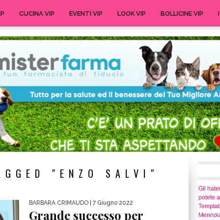
IP
CUCINA VIP
EVENTI VIP
LOOK VIP
BOLLICINE VIP
AGGED "ENZO SALVI"
Gli hate
potete 
BARBARA CRIMAUDO
| 7 Giugno 2022
Temptati
Grande successo per
Mennoia