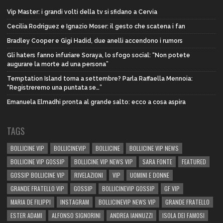
Vip Master: i grandi volti della tv si sfidano a Cervia
Cecilia Rodriguez e Ignazio Moser: il gesto che scatena i fan
Bradley Cooper e Gigi Hadid, due anelli accendono i rumors
Gli haters fanno infuriare Soraya, lo sfogo social: “Non potete
augurare la morte ad una persona”
Temptation Island torna a settembre? Parla Raffaella Mennoia:
“Registreremo una puntata se…”
Emanuela Elmadhi pronta al grande salto: ecco a cosa aspira
TAGS
BOLLICINE VIP
BOLLICINEVIP
BOLLICINE
BOLLICINE VIP NEWS
BOLLICINE VIP GOSSIP
BOLLICINE VIP NEWS VIP
SARA FONTE
FEATURED
GOSSIP BOLLICINE VIP
RIVELAZIONI
VIP
UOMINI E DONNE
GRANDE FRATELLO VIP
GOSSIP
BOLLICINEVIP GOSSIP
GF VIP
MARIA DE FILIPPI
INSTAGRAM
BOLLICINEVIP NEWS VIP
GRANDE FRATELLO
ESTER ADAMI
ALFONSO SIGNORINI
ANDREA IANNUZZI
ISOLA DEI FAMOSI