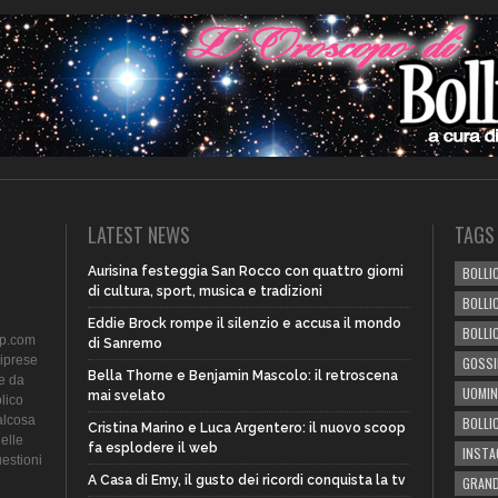
LATEST NEWS
TAGS
Aurisina festeggia San Rocco con quattro giorni
BOLLIC
di cultura, sport, musica e tradizioni
BOLLI
Eddie Brock rompe il silenzio e accusa il mondo
BOLLI
ip.com
di Sanremo
riprese
GOSSI
Bella Thorne e Benjamin Mascolo: il retroscena
te da
UOMIN
mai svelato
lico
alcosa
BOLLI
Cristina Marino e Luca Argentero: il nuovo scoop
delle
fa esplodere il web
INST
uestioni
A Casa di Emy, il gusto dei ricordi conquista la tv
GRAND