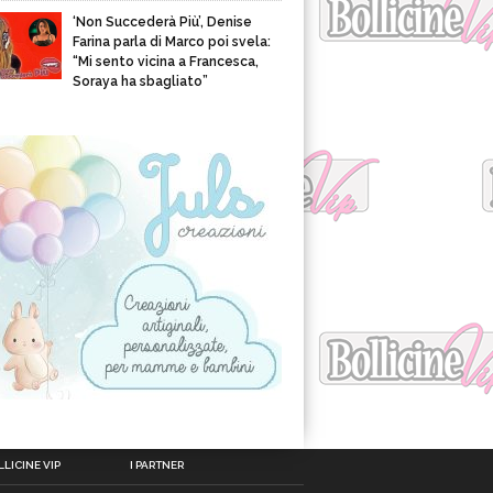
‘Non Succederà Più’, Denise
Farina parla di Marco poi svela:
“Mi sento vicina a Francesca,
Soraya ha sbagliato”
LICINE VIP
I PARTNER