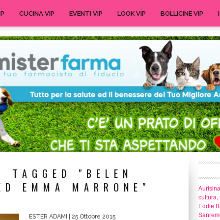
IP
CUCINA VIP
EVENTI VIP
LOOK VIP
BOLLICINE VIP
S TAGGED "BELEN
ED EMMA MARRONE"
Aurisina
cultura,
Eddie Br
Sanrem
ESTER ADAMI
| 25 Ottobre 2015