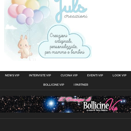
NEWS VIP
INTERVISTE VIP
CUCINA VIP
EVENTI VIP
LOOK VIP
BOLLICINE VIP
I PARTNER