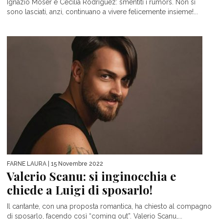
Ignazio Moser e Cecilia Rodriguez: smentiti i rumors. Non si
sono lasciati, anzi, continuano a vivere felicemente insieme!...
FARNE LAURA
| 15 Novembre 2022
Valerio Scanu: si inginocchia e
chiede a Luigi di sposarlo!
Il cantante, con una proposta romantica, ha chiesto al compagno
di sposarlo, facendo così “coming out”. Valerio Scanu,...