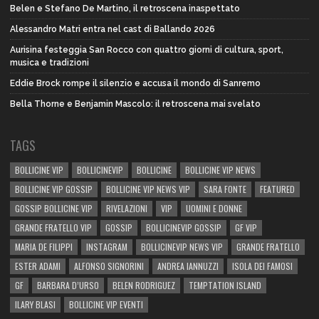
Belen e Stefano De Martino, il retroscena inaspettato
Alessandro Matri entra nel cast di Ballando 2026
Aurisina festeggia San Rocco con quattro giorni di cultura, sport,
musica e tradizioni
Eddie Brock rompe il silenzio e accusa il mondo di Sanremo
Bella Thorne e Benjamin Mascolo: il retroscena mai svelato
TAGS
BOLLICINE VIP
BOLLICINEVIP
BOLLICINE
BOLLICINE VIP NEWS
BOLLICINE VIP GOSSIP
BOLLICINE VIP NEWS VIP
SARA FONTE
FEATURED
GOSSIP BOLLICINE VIP
RIVELAZIONI
VIP
UOMINI E DONNE
GRANDE FRATELLO VIP
GOSSIP
BOLLICINEVIP GOSSIP
GF VIP
MARIA DE FILIPPI
INSTAGRAM
BOLLICINEVIP NEWS VIP
GRANDE FRATELLO
ESTER ADAMI
ALFONSO SIGNORINI
ANDREA IANNUZZI
ISOLA DEI FAMOSI
GF
BARBARA D’URSO
BELEN RODRIGUEZ
TEMPTATION ISLAND
ILARY BLASI
BOLLICINE VIP EVENTI