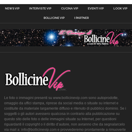
NEWS VIP
INTERVISTE VIP
CUCINA VIP
EVENTI VIP
LOOK VIP
BOLLICINE VIP
I PARTNER
Le foto o immagini presenti su www.bollicinevip.com sono autoprodotte,
omaggio da uffici stampa, riprese da social media o situate su internet e
costituite da materiale largamente diffuso e ritenuto di pubblico dominio. Se i
soggetti o gli autori avessero qualcosa in contrario alla pubblicazione su
questo sito delle foto o delle immagini situate su Internet, per questioni
riguardanti il copyright o il diritto d’autore, non avranno che da segnalarcelo
via mail a: info@bollicinevip.com e provvederemo prontamente a rimuoverle