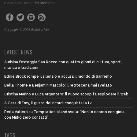
e alla risoluzione del problema.
Copyright © 2025 Bollicine Vip
LATEST NEWS
Aurisina festeggia San Rocco con quattro giorni di cultura, sport,
musica e tradizioni
Eddie Brock rompe il silenzio e accusa il mondo di Sanremo
Bella Thorne e Benjamin Mascolo: il retroscena mai svelato
Cristina Marino e Luca Argentero: il nuovo scoop fa esplodere il web
A Casa di Emy, il gusto dei ricordi conquista la tv
Perla Vatiero su Temptation Island svela: “Non lo ricordo con gioia,
con Mirko zero contatti”
TAGS