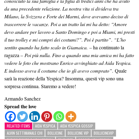
conosciuto la sua famiglia e la figlia di tredici anni che ha avuto
da una precedente relazione. La nostra vita si divideva tra
Milano, la Svizzera e Forte dei Marmi, dove avevamo deciso di
trascorrere le vacanze. Poi a un tratto lui mi ha detto: “Amore
devo andare per lavoro a Santo Domingo e poi a Miami, mi presti
il tuo trolley e mi compri dei costumi?”. Poi è partito”
.
“L’ho
sentito quando ha fatto scalo in Giamaica.
– ha continuato la
ragazza –
Poi più nulla. Fino a quando una mia amica mi ha fatto
vedere le foto che mostrano Enrico avvinghiato ad Aida Yespica.
E indosso aveva il costume che io gli avevo comprato”
. Quale
sarà la reazione della Yespica? Insomma, questi vip sono una
sorpresa continua. Staremo a vedere!
Armando Sanchez
Spread the love
RELATED ITEMS
AIDA YESPICA
AIDA YESPICA GOSSIP
ALVIN SETTIMANALE CHI
BOLLICINE
BOLLICINE VIP
BOLLICINEVIP