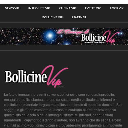
NEWS VIP
INTERVISTE VIP
CUCINA VIP
EVENTI VIP
LOOK VIP
BOLLICINE VIP
I PARTNER
Le foto o immagini presenti su www.bollicinevip.com sono autoprodotte,
omaggio da uffici stampa, riprese da social media o situate su internet e
costituite da materiale largamente diffuso e ritenuto di pubblico dominio. Se i
soggetti o gli autori avessero qualcosa in contrario alla pubblicazione su
questo sito delle foto o delle immagini situate su Internet, per questioni
riguardanti il copyright o il diritto d’autore, non avranno che da segnalarcelo
via mail a: info@bollicinevip.com e provvederemo prontamente a rimuoverle