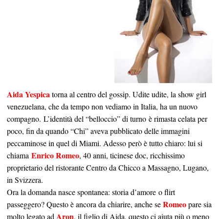
Aida Yespica
torna al centro del gossip. Udite udite, la show girl
venezuelana, che da tempo non vediamo in Italia, ha un nuovo
compagno. L’identità del “belloccio” di turno è rimasta celata per
poco, fin da quando “Chi” aveva pubblicato delle immagini
peccaminose in quel di Miami. Adesso però è tutto chiaro: lui si
Enrico Romeo
chiama
, 40 anni, ticinese doc, ricchissimo
proprietario del ristorante Centro da Chicco a Massagno, Lugano,
in Svizzera.
Ora la domanda nasce spontanea: storia d’amore o flirt
Romeo
passeggero? Questo è ancora da chiarire, anche se
pare sia
Aron
molto legato ad
, il figlio di Aida, questo ci aiuta più o meno