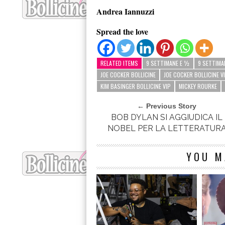
Andrea Iannuzzi
Spread the love
RELATED ITEMS
9 SETTIMANE E ½
9 SETTIMA
JOE COCKER BOLLICINE
JOE COCKER BOLLICINE V
KIM BASINGER BOLLICINE VIP
MICKEY ROURKE
← Previous Story
BOB DYLAN SI AGGIUDICA IL
NOBEL PER LA LETTERATUR
YOU M