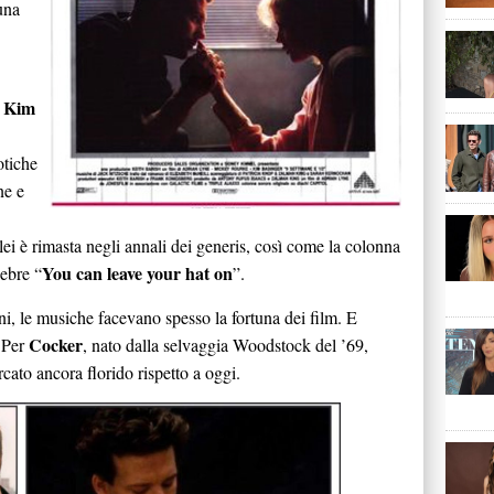
una
Kim
e
otiche
ne e
lei è rimasta negli annali dei generis, così come la colonna
You can leave your hat on
ebre “
”.
ni, le musiche facevano spesso la fortuna dei film. E
Cocker
. Per
, nato dalla selvaggia Woodstock del ’69,
rcato ancora florido rispetto a oggi.