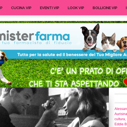
IP
CUCINA VIP
EVENTI VIP
LOOK VIP
BOLLICINE VIP
Alessand
Aurisina
cultura,
Eddie Br