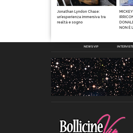
Jonathan Lyndon Chase:
MICKEY
un’esperienza immersiva tra
IRRICO
realtà e sogno
DONALD
NON È 
NEWS VIP
INTERVISTE