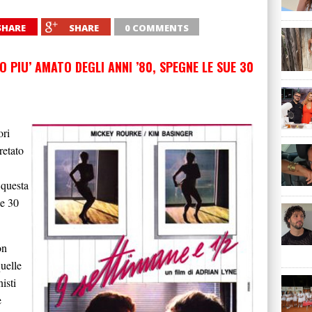
SHARE
SHARE
0 COMMENTS
O PIU’ AMATO DEGLI ANNI ’80, SPEGNE LE SUE 30
ori
pretato
 questa
ie 30
on
quelle
isti
e