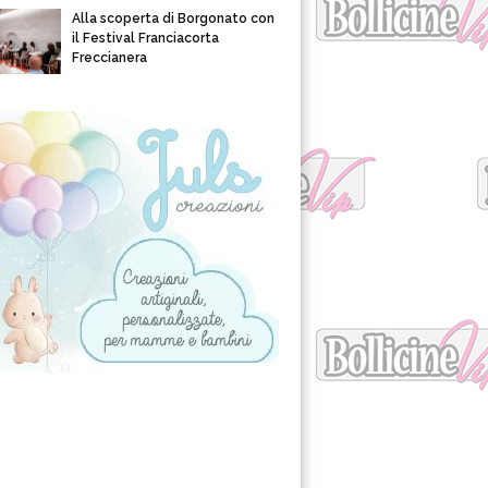
Alla scoperta di Borgonato con
il Festival Franciacorta
Freccianera