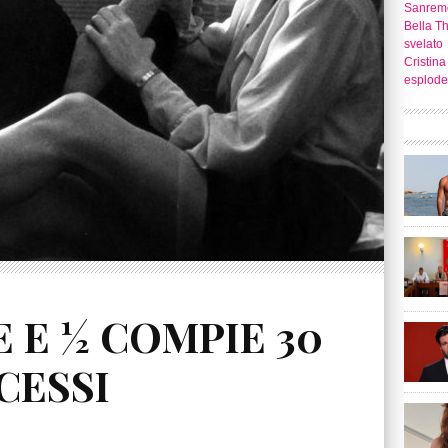
Sanrem
Bella T
svelato
Cristina
esplode
 E ½ COMPIE 30
CESSI