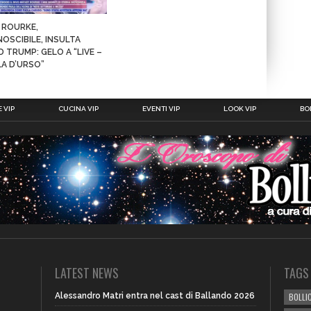
 ROURKE,
NOSCIBILE, INSULTA
 TRUMP: GELO A “LIVE –
LA D’URSO”
 VIP
CUCINA VIP
EVENTI VIP
LOOK VIP
BOL
LATEST NEWS
TAGS
Alessandro Matri entra nel cast di Ballando 2026
BOLLIC