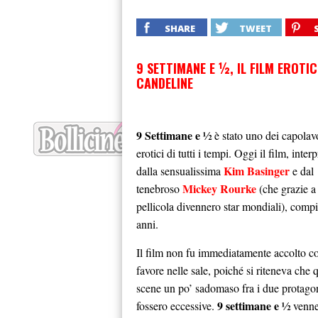
SHARE
TWEET
9 SETTIMANE E ½, IL FILM EROTIC
CANDELINE
9 Settimane e ½
è stato uno dei capolav
erotici di tutti i tempi. Oggi il film, inter
Kim Basinger
dalla sensualissima
e dal
Mickey Rourke
tenebroso
(che grazie a
pellicola divennero star mondiali), comp
anni.
Il film non fu immediatamente accolto c
favore nelle sale, poiché si riteneva che 
scene un po’ sadomaso fra i due protagon
9 settimane e ½
fossero eccessive.
venn